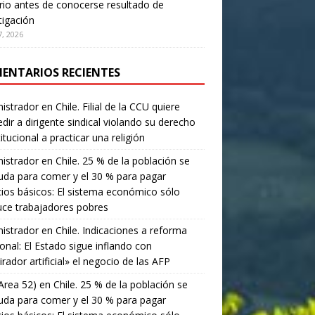
rio antes de conocerse resultado de
tigación
, 2026
ENTARIOS RECIENTES
istrador
en
Chile. Filial de la CCU quiere
dir a dirigente sindical violando su derecho
itucional a practicar una religión
istrador
en
Chile. 25 % de la población se
da para comer y el 30 % para pagar
cios básicos: El sistema económico sólo
ce trabajadores pobres
istrador
en
Chile. Indicaciones a reforma
onal: El Estado sigue inflando con
irador artificial» el negocio de las AFP
Area 52)
en
Chile. 25 % de la población se
da para comer y el 30 % para pagar