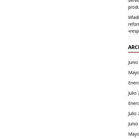
servi
produ
Wladi
refor
«resp
ARC
Junio
Mayo
Ener
Julio
Ener
Julio
Junio
Mayo