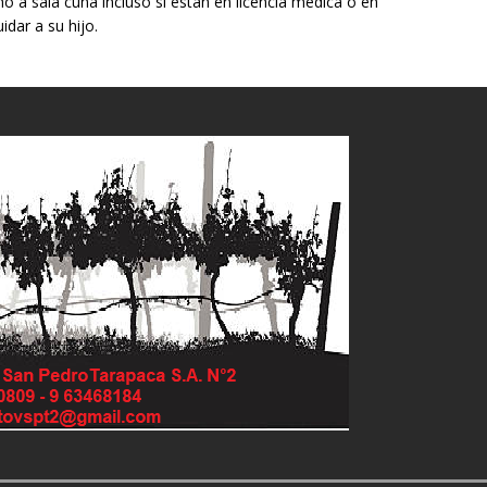
 a sala cuna incluso si están en licencia médica o en
idar a su hijo.