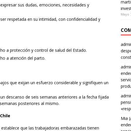
marti
expresar sus dudas, emociones, necesidades y
inves
Mayo 7
er respetada en su intimidad, con confidencialidad y
COM
admin
cho a protección y control de salud del Estado.
despe
const
cho a atención del parto.
admin
endeu
servi
ajos que exijan un esfuerzo considerable y signifiquen un
produ
admin
n descanso de seis semanas anteriores a la fecha fijada
pensi
 semanas posteriores al mismo.
«resp
Chile
Mia (
endeu
le establece que las trabajadoras embarazadas tienen