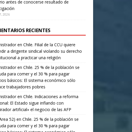
rio antes de conocerse resultado de
tigación
, 2026
ENTARIOS RECIENTES
istrador
en
Chile. Filial de la CCU quiere
dir a dirigente sindical violando su derecho
itucional a practicar una religión
istrador
en
Chile. 25 % de la población se
da para comer y el 30 % para pagar
cios básicos: El sistema económico sólo
ce trabajadores pobres
istrador
en
Chile. Indicaciones a reforma
onal: El Estado sigue inflando con
irador artificial» el negocio de las AFP
Area 52)
en
Chile. 25 % de la población se
da para comer y el 30 % para pagar