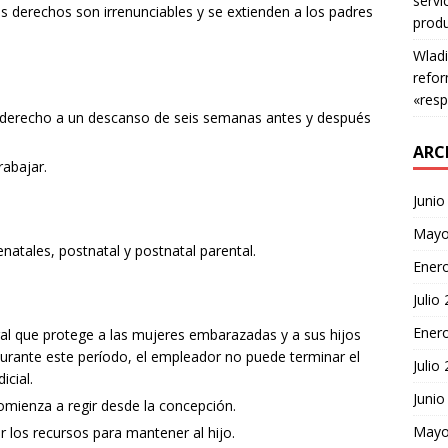
servi
s derechos son irrenunciables y se extienden a los padres
produ
Wladi
refor
«resp
 derecho a un descanso de seis semanas antes y después
ARC
rabajar.
Junio
Mayo
natales, postnatal y postnatal parental.
Ener
Julio
Ener
ral que protege a las mujeres embarazadas y a sus hijos
urante este período, el empleador no puede terminar el
Julio
icial.
Junio
omienza a regir desde la concepción.
Mayo
 los recursos para mantener al hijo.