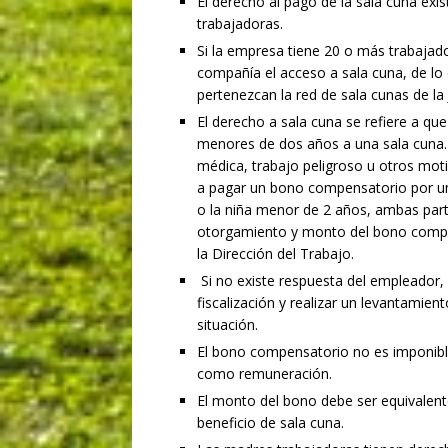
El derecho al pago de la sala cuna ex
trabajadoras.
Si la empresa tiene 20 o más trabajado
compañía el acceso a sala cuna, de lo 
pertenezcan la red de sala cunas de la J
El derecho a sala cuna se refiere a que
menores de dos años a una sala cuna. Si
médica, trabajo peligroso u otros mot
a pagar un bono compensatorio por un 
o la niña menor de 2 años, ambas part
otorgamiento y monto del bono compens
la Dirección del Trabajo.
Si no existe respuesta del empleador,
fiscalización y realizar un levantamie
situación.
El bono compensatorio no es imponibl
como remuneración.
El monto del bono debe ser equivalente
beneficio de sala cuna.