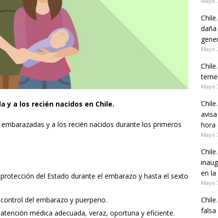
Mayo 7
Chile
daña 
gener
Mayo 7
Chile
temer
Mayo 7
Chile
 y a los recién nacidos en Chile.
avisa
s embarazadas y a los recién nacidos durante los primeros
hora 
Mayo 7
Chile
inaug
en la
protección del Estado durante el embarazo y hasta el sexto
Mayo 7
control del embarazo y puerperio.
Chile
falsa
atención médica adecuada, veraz, oportuna y eficiente.