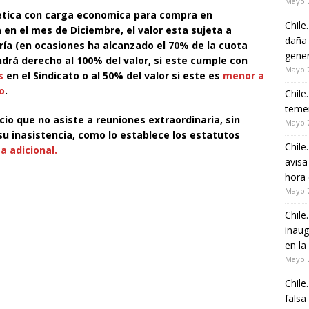
Mayo 7
tica con carga economica para compra en
Chile
en el mes de Diciembre, el valor esta sujeta a
daña 
ería (en ocasiones ha alcanzado el 70% de la cuota
gener
endrá derecho al 100% del valor, si este cumple con
Mayo 7
s
en el Sindicato o al 50% del valor si este es
menor a
o
.
Chile
temer
cio que no asiste a reuniones extraordinaria, sin
Mayo 7
u inasistencia, como lo establece los estatutos
Chile
a adicional.
avisa
hora 
Mayo 7
Chile
inaug
en la
Mayo 7
Chile
falsa