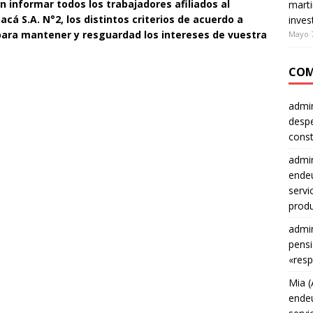
on informar todos los trabajadores afiliados al
marti
cá S.A. N°2, los distintos criterios de acuerdo a
inves
 para mantener y resguardad los intereses de vuestra
Mayo 7
COM
admin
despe
const
admin
endeu
servi
produ
admin
pensi
«resp
Mia (
endeu